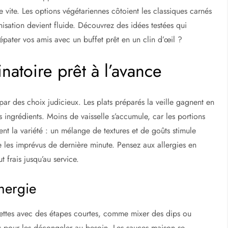
fe vite. Les options végétariennes côtoient les classiques carnés
nisation devient fluide. Découvrez des idées testées qui
à épater vos amis avec un buffet prêt en un clin d’œil ?
natoire prêt à l’avance
par des choix judicieux. Les plats préparés la veille gagnent en
 ingrédients. Moins de vaisselle s’accumule, car les portions
cient la variété : un mélange de textures et de goûts stimule
e les imprévus de dernière minute. Pensez aux allergies en
 frais jusqu’au service.
nergie
ecettes avec des étapes courtes, comme mixer des dips ou
s pour les décongeler au besoin. Les sauces maison se