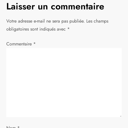
g
Laisser un commentaire
a
Votre adresse e-mail ne sera pas publiée.
Les champs
t
obligatoires sont indiqués avec
*
i
Commentaire
*
o
n
d
e
l
’
Nom
*