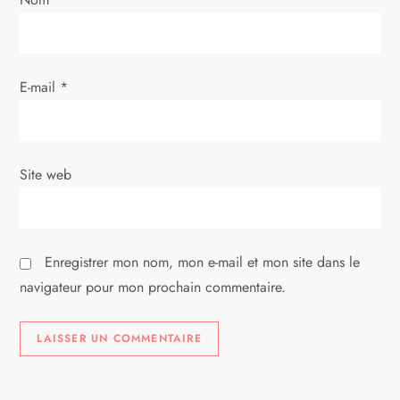
a
r
E-mail
*
t
i
Site web
c
l
Enregistrer mon nom, mon e-mail et mon site dans le
e
navigateur pour mon prochain commentaire.