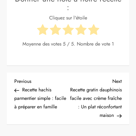
:
Cliquez sur l'étoile
Moyenne des votes
5
/ 5. Nombre de vote
1
N
Previous
Next
Previous
Next
Post
Post
Recette hachis
Recette gratin dauphinois
a
parmentier simple : facile
facile avec crème fraîche
à préparer en famille
: Un plat réconfortant
v
maison
i