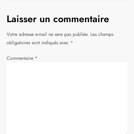
i
g
Laisser un commentaire
a
Votre adresse e-mail ne sera pas publiée.
Les champs
t
obligatoires sont indiqués avec
*
i
Commentaire
*
o
n
d
e
l