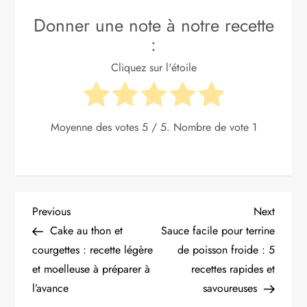
Donner une note à notre recette
:
Cliquez sur l'étoile
Moyenne des votes
5
/ 5. Nombre de vote
1
N
Previous
Next
Previous
Next
Post
Post
Cake au thon et
Sauce facile pour terrine
a
courgettes : recette légère
de poisson froide : 5
et moelleuse à préparer à
recettes rapides et
v
l’avance
savoureuses