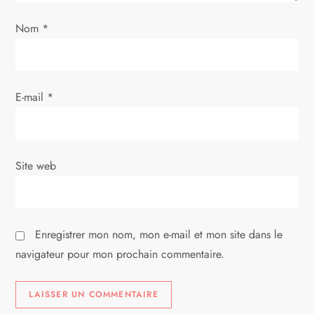
’
Nom
*
a
r
E-mail
*
t
i
Site web
c
l
Enregistrer mon nom, mon e-mail et mon site dans le
e
navigateur pour mon prochain commentaire.