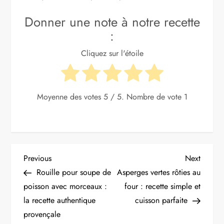
Donner une note à notre recette
:
Cliquez sur l'étoile
Moyenne des votes
5
/ 5. Nombre de vote
1
N
Previous
Next
Previous
Next
Post
Post
Rouille pour soupe de
Asperges vertes rôties au
a
poisson avec morceaux :
four : recette simple et
la recette authentique
cuisson parfaite
v
provençale