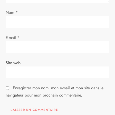
’
Nom
*
a
r
E-mail
*
t
i
Site web
c
l
Enregistrer mon nom, mon e-mail et mon site dans le
e
navigateur pour mon prochain commentaire.