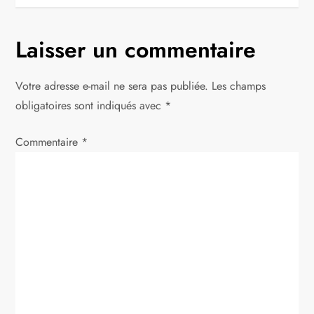
i
g
Laisser un commentaire
a
Votre adresse e-mail ne sera pas publiée.
Les champs
t
obligatoires sont indiqués avec
*
i
Commentaire
*
o
n
d
e
l