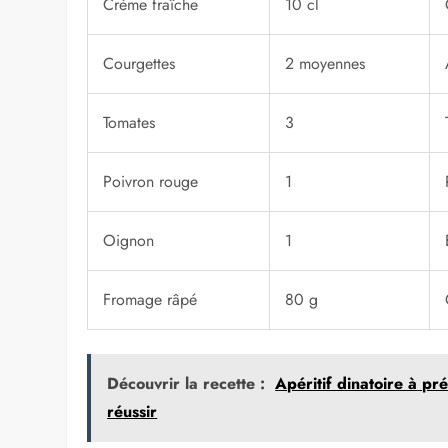
Crème fraîche
10 cl
Courgettes
2 moyennes
Tomates
3
Poivron rouge
1
Oignon
1
Fromage râpé
80 g
Découvrir la recette :
Apéritif dinatoire à pr
réussir