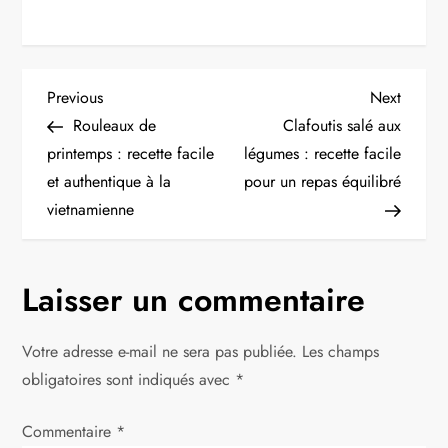
N
Previous
Next
Previous
Next
Post
Post
Rouleaux de
Clafoutis salé aux
a
printemps : recette facile
légumes : recette facile
et authentique à la
pour un repas équilibré
v
vietnamienne
i
g
Laisser un commentaire
a
Votre adresse e-mail ne sera pas publiée.
Les champs
t
obligatoires sont indiqués avec
*
i
Commentaire
*