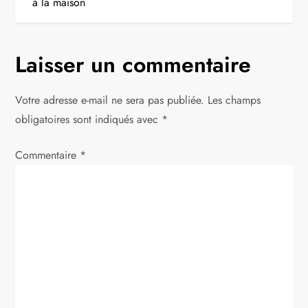
à la maison
i
g
Laisser un commentaire
a
Votre adresse e-mail ne sera pas publiée.
Les champs
t
obligatoires sont indiqués avec
*
i
Commentaire
*
o
n
d
e