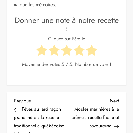
marque les mémoires.
Donner une note à notre recette
:
Cliquez sur l'étoile
Moyenne des votes
5
/ 5. Nombre de vote
1
N
Previous
Next
Previous
Next
Post
Post
Fèves au lard façon
Moules marinières à la
a
grand-mère : la recette
crème : recette facile et
traditionnelle québécoise
savoureuse
v