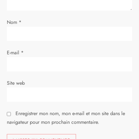
l
’
Nom
*
a
r
E-mail
*
t
i
Site web
c
l
Enregistrer mon nom, mon e-mail et mon site dans le
e
navigateur pour mon prochain commentaire.