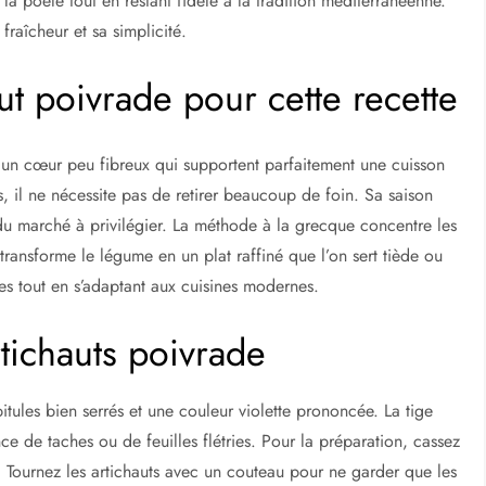
 la poêle tout en restant fidèle à la tradition méditerranéenne.
raîcheur et sa simplicité.
aut poivrade pour cette recette
t un cœur peu fibreux qui supportent parfaitement une cuisson
, il ne nécessite pas de retirer beaucoup de foin. Sa saison
s du marché à privilégier. La méthode à la grecque concentre les
transforme le légume en un plat raffiné que l’on sert tiède ou
es tout en s’adaptant aux cuisines modernes.
rtichauts poivrade
tules bien serrés et une couleur violette prononcée. La tige
nce de taches ou de feuilles flétries. Pour la préparation, cassez
es. Tournez les artichauts avec un couteau pour ne garder que les