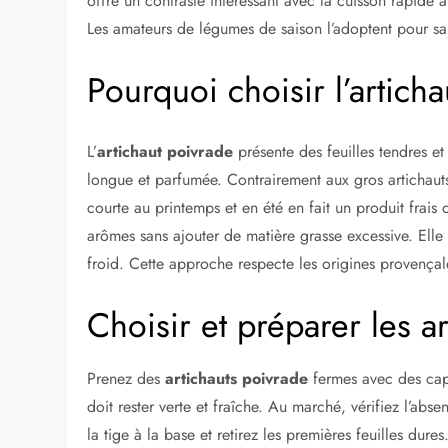
offre un contraste intéressant avec la cuisson rapide à
Les amateurs de légumes de saison l’adoptent pour sa f
Pourquoi choisir l’artich
L’
artichaut poivrade
présente des feuilles tendres e
longue et parfumée. Contrairement aux gros artichauts
courte au printemps et en été en fait un produit frai
arômes sans ajouter de matière grasse excessive. Elle 
froid. Cette approche respecte les origines provençal
Choisir et préparer les a
Prenez des
artichauts poivrade
fermes avec des capi
doit rester verte et fraîche. Au marché, vérifiez l’abse
la tige à la base et retirez les premières feuilles dur