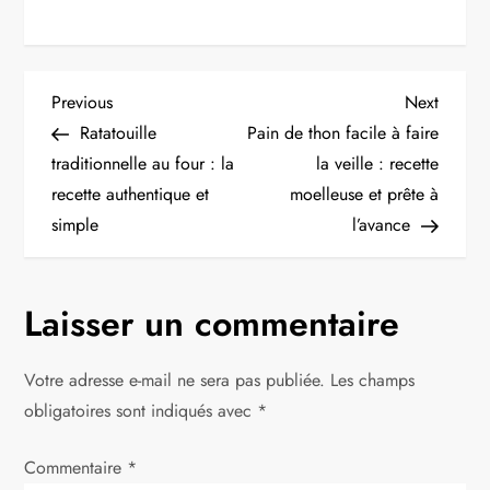
N
Previous
Next
Previous
Next
Post
Post
Ratatouille
Pain de thon facile à faire
a
traditionnelle au four : la
la veille : recette
recette authentique et
moelleuse et prête à
v
simple
l’avance
i
g
Laisser un commentaire
a
Votre adresse e-mail ne sera pas publiée.
Les champs
t
obligatoires sont indiqués avec
*
i
Commentaire
*