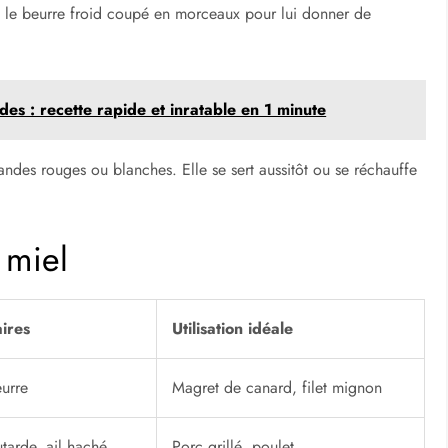
c le beurre froid coupé en morceaux pour lui donner de
es : recette rapide et inratable en 1 minute
andes rouges ou blanches. Elle se sert aussitôt ou se réchauffe
 miel
ires
Utilisation idéale
eurre
Magret de canard, filet mignon
tarde, ail haché
Porc grillé, poulet