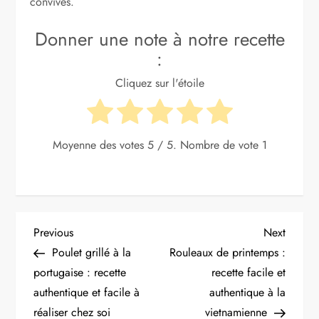
convives.
Donner une note à notre recette
:
Cliquez sur l'étoile
Moyenne des votes
5
/ 5. Nombre de vote
1
N
Previous
Next
Previous
Next
Post
Post
Poulet grillé à la
Rouleaux de printemps :
a
portugaise : recette
recette facile et
authentique et facile à
authentique à la
v
réaliser chez soi
vietnamienne