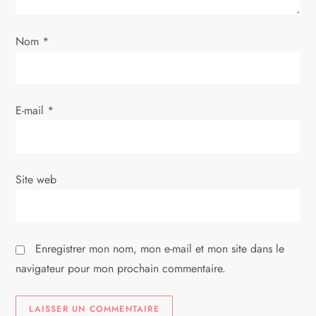
l
’
Nom
*
a
r
E-mail
*
t
i
Site web
c
l
Enregistrer mon nom, mon e-mail et mon site dans le
e
navigateur pour mon prochain commentaire.