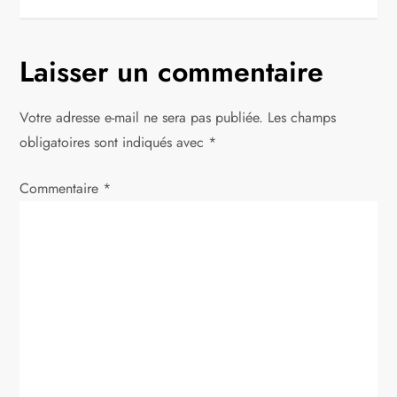
i
g
Laisser un commentaire
a
Votre adresse e-mail ne sera pas publiée.
Les champs
t
obligatoires sont indiqués avec
*
i
Commentaire
*
o
n
d
e